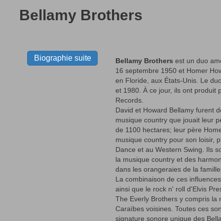
Bellamy Brothers
Biographie suite
Bellamy Brothers
est un duo amér
16 septembre 1950 et Homer Howar
en Floride, aux États-Unis. Le 
et 1980. À ce jour, ils ont produi
Records.
David et Howard Bellamy furent d
musique country que jouait leur p
de 1100 hectares; leur père Homer,
musique country pour son loisir, p
Dance et au Western Swing. Ils so
la musique country et des harmoni
dans les orangeraies de la famille
La combinaison de ces influences
ainsi que le rock n' roll d'Elvis P
The Everly Brothers y compris la
Caraïbes voisines. Toutes ces son
signature sonore unique des Bell