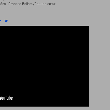
 mère ‘’Frances Bellamy’’ et une sœur
e
. BB