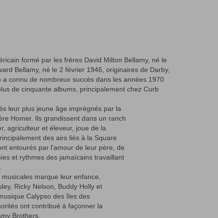
icain formé par les frères David Milton Bellamy, né le
d Bellamy, né le 2 février 1946, originaires de Darby,
duo a connu de nombreux succès dans les années 1970
t plus de cinquante albums, principalement chez Curb
ès leur plus jeune âge imprégnés par la
ère Homer. Ils grandissent dans un ranch
 agriculteur et éleveur, joue de la
rincipalement des airs liés à la Square
nt entourés par l'amour de leur père, de
es et rythmes des jamaïcains travaillant
.
 musicales marque leur enfance,
resley, Ricky Nelson, Buddy Holly et
 musique Calypso des îles des
orités ont contribué à façonner la
amy Brothers.