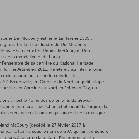
 scène Del McCoury est né le 1er février 1939 ;
luegrass. En tant que leader du Del McCoury
hante avec ses deux fils, Ronnie McCoury et Rob
nt de la mandoline et du banjo.
ur l'ensemble de sa carrière du National Heritage
or the Arts et en 2011, il a été élu au International
 habite aujourd’hui à Hendersonville TN.
à Bakersville, en Caroline du Nord, un petit village
heville, en Caroline du Nord, et Johnson City, au
ciens ; il est le 4ème des six enfants de Grover
Coury. Sa mère Hazel chantait et jouait de l'orgue, du
t plusieurs oncles et cousins qui jouaient de la musique
veland McCoury (décédé le 27 février 2017 à
 par la famille sous le nom de G.C. qui lui fit entendre
i appris à jouer de la guitare, l'instrument qu'il a