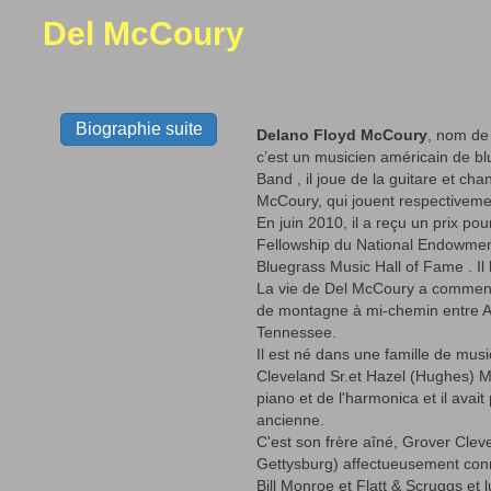
Del McCoury
Biographie suite
Delano Floyd McCoury
, nom de
c’est un musicien américain de b
Band , il joue de la guitare et c
McCoury, qui jouent respectiveme
En juin 2010, il a reçu un prix po
Fellowship du National Endowment f
Bluegrass Music Hall of Fame . Il
La vie de Del McCoury a commencé 
de montagne à mi-chemin entre As
Tennessee.
Il est né dans une famille de musi
Cleveland Sr.et Hazel (Hughes) Mc
piano et de l'harmonica et il avai
ancienne.
C'est son frère aîné, Grover Cle
Gettysburg) affectueusement connu
Bill Monroe et Flatt & Scruggs et lu