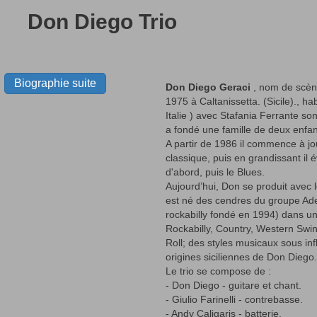
Don Diego Trio
Biographie suite
Don Diego Geraci
, nom de scène
1975 à Caltanissetta. (Sicile)., ha
Italie ) avec Stafania Ferrante so
a fondé une famille de deux enfant
A partir de 1986 il commence à jo
classique, puis en grandissant il 
d'abord, puis le Blues.
Aujourd’hui, Don se produit avec l
est né des cendres du groupe Ade
rockabilly fondé en 1994) dans un 
Rockabilly, Country, Western Swi
Roll; des styles musicaux sous inf
origines siciliennes de Don Diego.
Le trio se compose de :
- Don Diego - guitare et chant.
- Giulio Farinelli - contrebasse.
- Andy Caligaris - batterie.