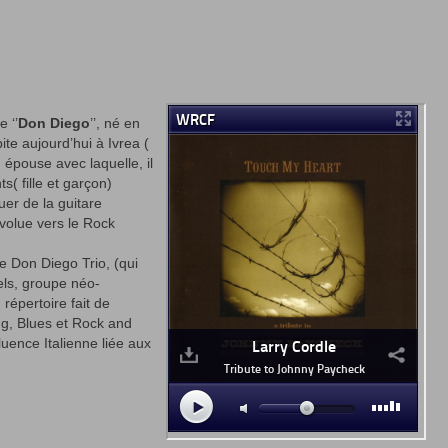
 ‘’
Don Diego
’’, né en
bite aujourd’hui à Ivrea (
n épouse avec laquelle, il
s( fille et garçon)
uer de la guitare
évolue vers le Rock
e Don Diego Trio, (qui
ls, groupe néo-
répertoire fait de
ng, Blues et Rock and
luence Italienne liée aux