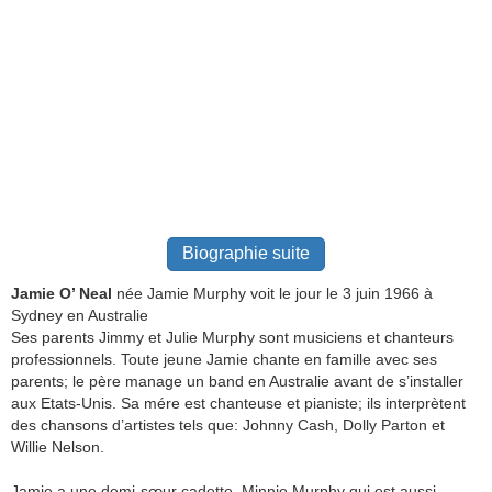
Biographie suite
Jamie O’ Neal
née Jamie Murphy voit le jour le 3 juin 1966 à
Sydney en Australie
Ses parents Jimmy et Julie Murphy sont musiciens et chanteurs
professionnels. Toute jeune Jamie chante en famille avec ses
parents; le père manage un band en Australie avant de s’installer
aux Etats-Unis. Sa mére est chanteuse et pianiste; ils interprètent
des chansons d’artistes tels que: Johnny Cash, Dolly Parton et
Willie Nelson.
Jamie a une demi-sœur cadette, Minnie Murphy qui est aussi