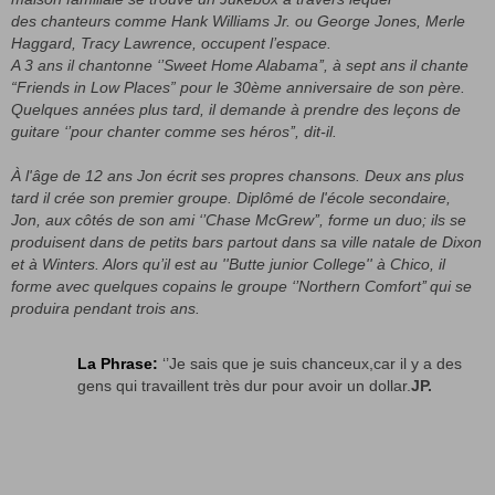
des
chanteurs comme Hank Williams Jr. ou George Jones, Merle
Haggard, Tracy Lawrence,
occupent l’espace.
A 3 ans il chantonne ‘’Sweet Home Alabama’’, à sept ans il chante
“Friends
in Low Places” pour le 30ème anniversaire de son père.
Quelques années
plus tard, il demande à prendre des leçons de
guitare ‘’pour chanter
comme ses héros’’, dit-il.
À l'âge de 12 ans Jon écrit ses propres chansons. Deux ans plus
tard il crée
son premier groupe. Diplômé de l'école secondaire,
Jon, aux côtés de son
ami ‘’Chase McGrew’’, forme un duo; ils se
produisent dans de petits bars
partout dans sa ville natale de Dixon
et à Winters. Alors qu’il est au ''Butte
junior College'' à Chico, il
forme avec quelques copains le groupe ‘’Northern
Comfort’’ qui se
produira pendant trois ans.
La Phrase:
‘’Je sais que je suis chanceux,car il y a des
gens qui travaillent très dur pour avoir un dollar.
JP.