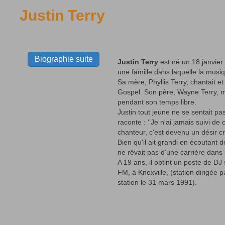
Justin Terry
Biographie suite
Justin Terry
est né un 18 janvier
une famille dans laquelle la mus
Sa mère, Phyllis Terry, chantait et 
Gospel. Son père, Wayne Terry, m
pendant son temps libre.
Justin tout jeune ne se sentait pas
raconte : ‘’Je n'ai jamais suivi de
chanteur, c'est devenu un désir cr
Bien qu'il ait grandi en écoutant 
ne rêvait pas d’une carrière dans
A 19 ans, il obtint un poste de DJ
FM, à Knoxville, (station dirigée 
station le 31 mars 1991).