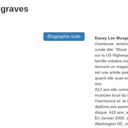
graves
Biographie suite
Kacey Lee Musg
chanteuse améric
rurale dite ‘’Wood
sur la US Highway 
famille créative,
tiennent un magas
est une artiste pe
quand elle avait e
ans.
A12 ans elle comm
musicien local du 
l'harmonica et la 
diplôme,ses parent
disque. A18 ans, 
En Janvier 2000, el
Washington DC, où