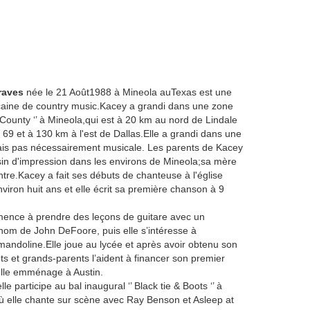
raves
née le 21 Août1988 à Mineola auTexas est une
aine de country music.Kacey a grandi dans une zone
 County ‘’ à Mineola,qui est à 20 km au nord de Lindale
69 et à 130 km à l'est de Dallas.Elle a grandi dans une
mais pas nécessairement musicale. Les parents de Kacey
in d'impression dans les environs de Mineola;sa mère
intre.Kacey a fait ses débuts de chanteuse à l'église
nviron huit ans et elle écrit sa première chanson à 9
ence à prendre des leçons de guitare avec un
nom de John DeFoore, puis elle s’intéresse à
mandoline.Elle joue au lycée et après avoir obtenu son
s et grands-parents l’aident à financer son premier
elle emménage à Austin.
le participe au bal inaugural ‘’ Black tie & Boots ‘’ à
 elle chante sur scène avec Ray Benson et Asleep at