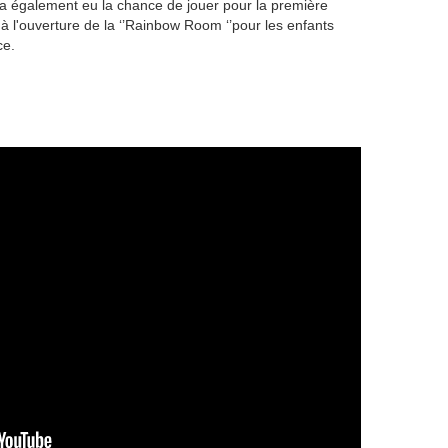
a également eu la chance de jouer pour la première
 l'ouverture de la ‘’Rainbow Room ‘’pour les enfants
ce.