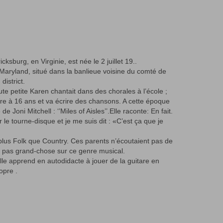
cksburg, en Virginie, est née le 2 juillet 19..
Maryland, situé dans la banlieue voisine du comté de
district.
ute petite Karen chantait dans des chorales à l’école ;
re à 16 ans et va écrire des chansons. A cette époque
e Joni Mitchell : ‘’Miles of Aisles’’.Elle raconte: En fait.
r le tourne-disque et je me suis dit : «C’est ça que je
plus Folk que Country. Ces parents n’écoutaient pas de
s pas grand-chose sur ce genre musical.
le apprend en autodidacte à jouer de la guitare en
opre .