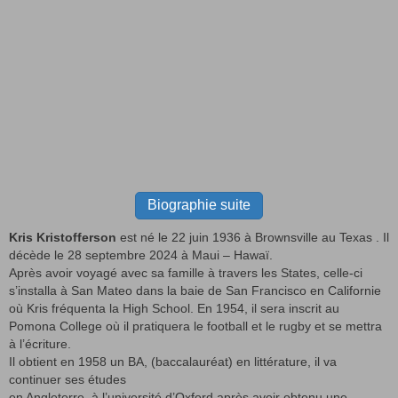
Biographie suite
Kris Kristofferson
est né le 22 juin 1936 à Brownsville au Texas . Il
décède le 28 septembre 2024 à Maui – Hawaï.
Après avoir voyagé avec sa famille à travers les States, celle-ci
s’installa à San Mateo dans la baie de San Francisco en Californie
où Kris fréquenta la High School. En 1954, il sera inscrit au
Pomona College où il pratiquera le football et le rugby et se mettra
à l’écriture.
Il obtient en 1958 un BA, (baccalauréat) en littérature, il va
continuer ses études
en Angleterre, à l’université d’Oxford après avoir obtenu une