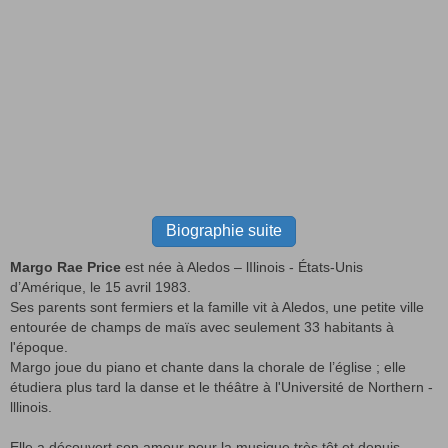
Biographie suite
Margo Rae Price
est née à Aledos – lIlinois - États-Unis
d’Amérique, le 15 avril 1983.
Ses parents sont fermiers et la famille vit à Aledos, une petite ville
entourée de champs de maïs avec seulement 33 habitants à
l'époque.
Margo joue du piano et chante dans la chorale de l’église ; elle
étudiera plus tard la danse et le théâtre à l'Université de Northern -
lllinois.
Elle a découvert son amour pour la musique très tôt et depuis