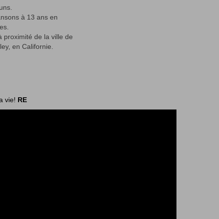
uns.
ansons à 13 ans en
es.
 proximité de la ville de
ey, en Californie.
a vie!
RE