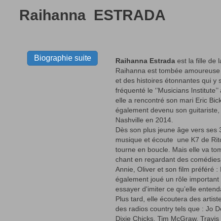
Raihanna ESTRADA
Biographie suite
Raihanna Estrada
est la fille de 
Raihanna est tombée amoureuse 
et des histoires étonnantes qui y 
fréquenté le ‘’Musicians Institute
elle a rencontré son mari Eric Bick
également devenu son guitariste, 
Nashville en 2014.
Dès son plus jeune âge vers ses 3
musique et écoute une K7 de Ritch
tourne en boucle. Mais elle va 
chant en regardant des comédie
Annie, Oliver et son film préféré :
également joué un rôle important ;
essayer d'imiter ce qu’elle entend
Plus tard, elle écoutera des artis
des radios country tels que : Jo 
Dixie Chicks, Tim McGraw, Travis 