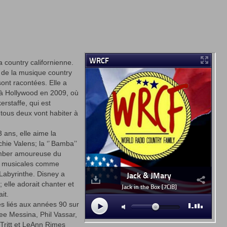
la country californienne.
de la musique country
sont racontées. Elle a
’’ à Hollywood en 2009, où
erstaffe, qui est
tous deux vont habiter à
 ans, elle aime la
ie Valens; la ‘’ Bamba’’
tomber amoureuse du
s musicales comme
 Labyrinthe. Disney a
 elle adorait chanter et
ait.
tes liés aux années 90 sur
Dee Messina, Phil Vassar,
Tritt et LeAnn Rimes