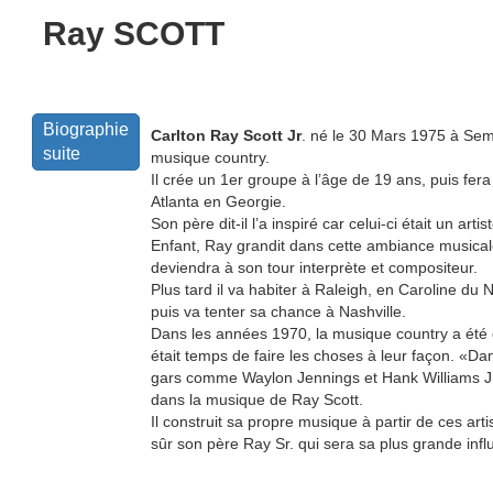
Ray SCOTT
Biographie
Carlton Ray Scott Jr
. né le 30 Mars 1975 à Sem
suite
musique country.
Il crée un 1er groupe à l’âge de 19 ans, puis fer
Atlanta en Georgie.
Son père dit-il l’a inspiré car celui-ci était un ar
Enfant, Ray grandit dans cette ambiance musicale 
deviendra à son tour interprète et compositeur.
Plus tard il va habiter à Raleigh, en Caroline du 
puis va tenter sa chance à Nashville.
Dans les années 1970, la musique country a été dé
était temps de faire les choses à leur façon. «Da
gars comme Waylon Jennings et Hank Williams Jr. 
dans la musique de Ray Scott.
Il construit sa propre musique à partir de ces arti
sûr son père Ray Sr. qui sera sa plus grande inf