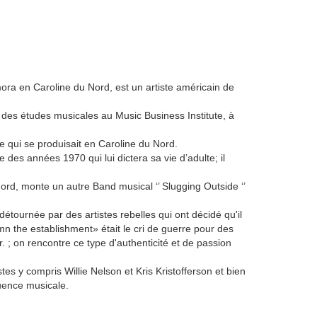
ora en Caroline du Nord, est un artiste américain de
a des études musicales au Music Business Institute, à
tiste qui se produisait en Caroline du Nord.
des années 1970 qui lui dictera sa vie d’adulte; il
Nord, monte un autre Band musical ‘’ Slugging Outside ‘’
tournée par des artistes rebelles qui ont décidé qu'il
mn the establishment» était le cri de guerre pour des
; on rencontre ce type d'authenticité et de passion
stes y compris Willie Nelson et Kris Kristofferson et bien
luence musicale.