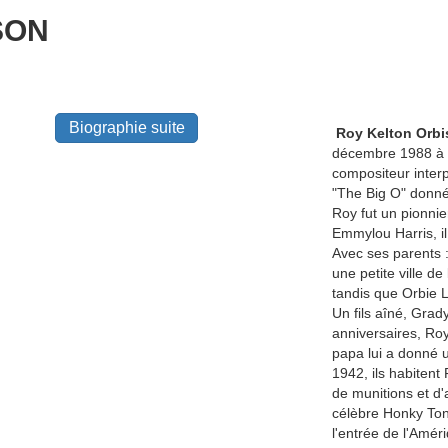
SON
Biographie suite
Roy Kelton Orbi
décembre 1988 à 5
compositeur interp
"The Big O" donné 
Roy fut un pionnie
Emmylou Harris, il
Avec ses parents :
une petite ville de
tandis que Orbie L
Un fils aîné, Grad
anniversaires, R
papa lui a donné un
1942, ils habitent
de munitions et d'a
célèbre Honky Tonk
l'entrée de l'Amé