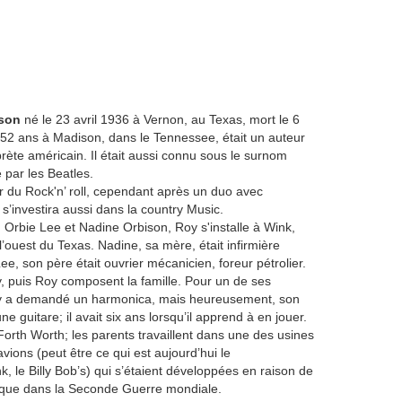
son
né le 23 avril 1936 à Vernon, au Texas, mort le 6
2 ans à Madison, dans le Tennessee, était un auteur
rète américain. Il était aussi connu sous le surnom
par les Beatles.
r du Rock'n’ roll, cependant après un duo avec
 s’investira aussi dans la country Music.
 Orbie Lee et Nadine Orbison, Roy s'installe à Wink,
 l’ouest du Texas. Nadine, sa mère, était infirmière
ee, son père était ouvrier mécanicien, foreur pétrolier.
y, puis Roy composent la famille. Pour un de ses
oy a demandé un harmonica, mais heureusement, son
e guitare; il avait six ans lorsqu’il apprend à en jouer.
 Forth Worth; les parents travaillent dans une des usines
vions (peut être ce qui est aujourd’hui le
, le Billy Bob’s) qui s’étaient développées en raison de
rique dans la Seconde Guerre mondiale.