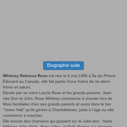
Biographie suite
Whitney Rebecca Rose
est née le 6 mai 1986 à Île-du-Prince-
Édouard au Canada, elle fait partie d’une fratrie de six demi-
frères et sœurs.
Elevée par sa mère Laurie Rose et les grands-parents: Jean
née Dun et John, Rose Whitney commence à chanter lors de
fêtes familiales chez ses grands parents et aussi dans le bar
‘’Union Hall’’ qu’ils gèrent à Charlottetown, juste à l’age ou elle
commence à marcher.
Elle écoute des chansons qui passent sur le Juke-box : Hank
Williams, Kitty Wells, Patsy Cline, et Dolly Parton. La chanson