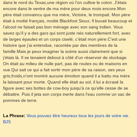
dans le nord du Texas,une région où l’on cultive le coton. J’étais
encore dans le ventre de ma mère pour deux mois encore.Mon
père était convaincu que ma mère, Victoire, le trompait. Mon père
était à moitié français, moitié Blackfoot Sioux; Il buvait beaucoup et
l'alcool ne faisait pas bon ménage avec son sang indien. Vous
savez qu'il y a des gars qui sont juste nés naturellement fort, avec
de larges épaules et un corps ciselé, c’était mon père.C'est une
histoire que j'ai entendue, racontée par des membres de la
famille.Mais je peux imaginer la scène aussi clairement que si
j'étais là. Il se tenaient debout à côté d'un réservoir de stockage.
On était au milieu de nulle part, pas de routes ou de maisons en
vue.Qui sait ce qui a fait sortir mon père de sa raison, ses yeux
gris,froids,n’ont montré aucune émotion quand il a battu ma mère
la laissant pour morte. Quand elle était au sol, il lui a écrasé la
figure avec ses bottes de cow-boy jusqu'à ce qu'elle cesse de se
débattre. Puis il jeta son corps inerte dans l'eau comme un sac de
pommes de terre.
La Phrase:
Vous pouvez être heureux tous les jours de votre vie.
BJS