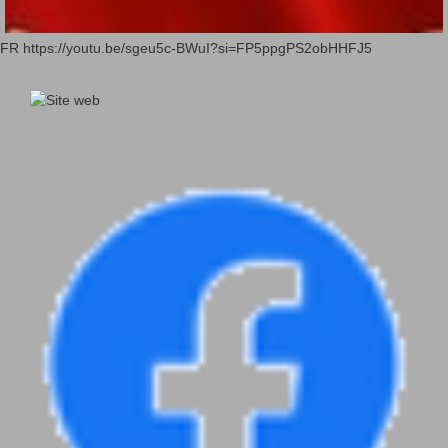
FR https://youtu.be/sgeu5c-BWuI?si=FP5ppgPS2obHHFJ5