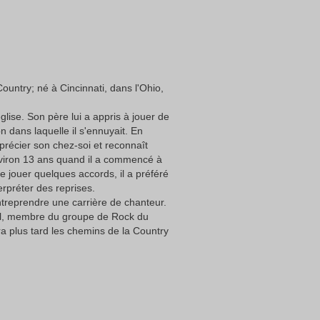
ountry; né à Cincinnati, dans l'Ohio,
église. Son père lui a appris à jouer de
on dans laquelle il s'ennuyait. En
apprécier son chez-soi et reconnaît
environ 13 ans quand il a commencé à
de jouer quelques accords, il a préféré
rpréter des reprises.
entreprendre une carrière de chanteur.
ll, membre du groupe de Rock du
a plus tard les chemins de la Country