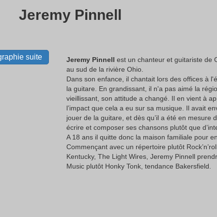
Jeremy Pinnell
raphie suite
Jeremy Pinnell
est un chanteur et guitariste de C
au sud de la rivière Ohio.
Dans son enfance, il chantait lors des offices à l'
la guitare. En grandissant, il n'a pas aimé la régi
vieillissant, son attitude a changé. Il en vient à 
l’impact que cela a eu sur sa musique. Il avait 
jouer de la guitare, et dès qu’il a été en mesure 
écrire et composer ses chansons plutôt que d’inte
A 18 ans il quitte donc la maison familiale pour 
Commençant avec un répertoire plutôt Rock’n’ro
Kentucky, The Light Wires, Jeremy Pinnell prendr
Music plutôt Honky Tonk, tendance Bakersfield.