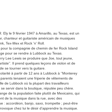
. Ely le 9 février 1947 à Amarillo, au Texas, est un
r, chanteur et guitariste américain de musiques
k, Tex-Mex et Rock 'n' Roll.
le pour la compagnie de chemin de fer Rock Island
ge pour se rendre à Lubbock au Texas.
rry Lee Lewis se produire que Joe, tout jeune,
rtiste’’. Il prend quelques leçons de violon et de
de se tourner vers la guitare.
colarité à partir de 12 ans à Lubbock à ‘’Monterey
 parents tenaient une friperie de vêtements de
ille de Lubbock où la plupart des travailleurs
se servir dans la boutique, réputée peu chère.
ange de la population faite plutôt de Mexicains, qui
ouent de la musique dans la rue, avec des
ue : accordéon, banjo, saxo, trompette ; peut-être
provoque chez lui le désir d’apprendre la musique.