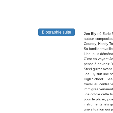
Biographie suite
Joe Ely
né Earle R
auteur-compositeu
Country, Honky Ton
Sa famille travail
Line, puis déména
C’est en voyant Je
pense à devenir ‘’a
Steel guitar avant 
Joe Ely suit une s
High School’’. Ses
travail au centre v
immigrés venaient 
Joe côtoie cette fr
pour le plaisir, j
instruments tels q
une situation qui 