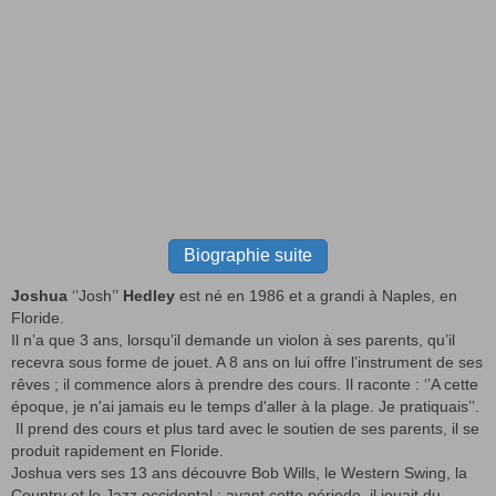
Biographie suite
Joshua
‘’Josh’’
Hedley
est né en 1986 et a grandi à Naples, en
Floride.
Il n’a que 3 ans, lorsqu’il demande un violon à ses parents, qu’il
recevra sous forme de jouet. A 8 ans on lui offre l’instrument de ses
rêves ; il commence alors à prendre des cours. Il raconte : ‘’A cette
époque, je n'ai jamais eu le temps d'aller à la plage. Je pratiquais’’.
Il prend des cours et plus tard avec le soutien de ses parents, il se
produit rapidement en Floride.
Joshua vers ses 13 ans découvre Bob Wills, le Western Swing, la
Country et le Jazz occidental ; avant cette période, il jouait du