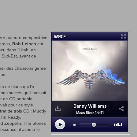
mère auteure-compositrice
egrass,
Rob Leines
est
vécu dans l'Utah, en
e Sud-Est, avant de
jouer des chansons genre
gne.
um de blues qui l’a
nds succés qu’il passait
ur de CD portable.
vait pour ce style
ffret de trois CD : Muddy
 I'm Ready.
ed Zeppelin, The Stones
escence, il acheta le