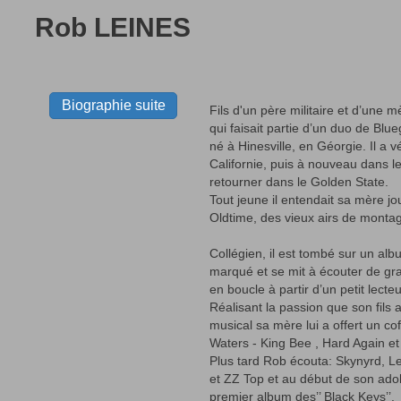
Rob LEINES
Biographie suite
Fils d'un père militaire et d’une 
qui faisait partie d’un duo de Blu
né à Hinesville, en Géorgie. Il a 
Californie, puis à nouveau dans l
retourner dans le Golden State.
Tout jeune il entendait sa mère 
Oldtime, des vieux airs de monta
Collégien, il est tombé sur un alb
marqué et se mit à écouter de gra
en boucle à partir d’un petit lecte
Réalisant la passion que son fils a
musical sa mère lui a offert un co
Waters - King Bee , Hard Again et
Plus tard Rob écouta: Skynyrd, L
et ZZ Top et au début de son adol
premier album des’’ Black Keys’’.