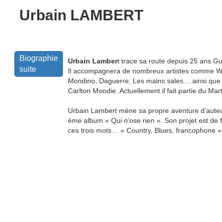
Urbain LAMBERT
Biographie
Urbain Lamber
t trace sa route depuis 25 ans.Guit
suite
Il accompagnera de nombreux artistes comme Wi
Mondino, Daguerre, Les mains sales….ainsi que 
Carlton Moodie. Actuellement il fait partie du Mar
Urbain Lambert mène sa propre aventure d’auteur c
ème album « Qui n’ose rien ». Son projet est de f
ces trois mots… « Country, Blues, francophone »